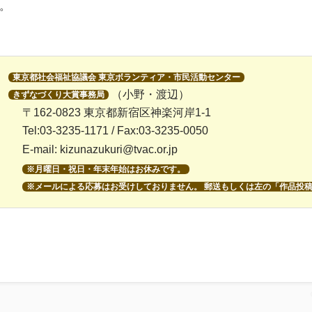
。
東京都社会福祉協議会 東京ボランティア・市民活動センター
（小野・渡辺）
きずなづくり大賞事務局
〒162-0823 東京都新宿区神楽河岸1-1
Tel:03-3235-1171 / Fax:03-3235-0050
E-mail:
kizunazukuri@tvac.or.jp
※月曜日・祝日・年末年始はお休みです。
※メールによる応募はお受けしておりません。 郵送もしくは左の「作品投