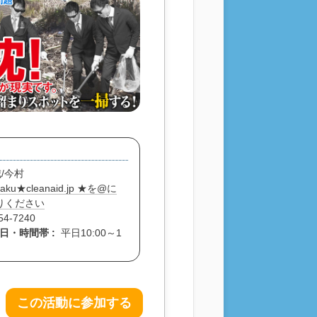
/今村
raku★cleanaid.jp ★を@に
りください
54-7240
日・時間帯 :
平日10:00～1
この活動に参加する