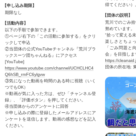
得てください）
【申し込み期限】
期限なし
【団体の説明】
荒川でのごみ拾
【活動内容】
努めています。
以下の手順で参加できます。
“拾って変える未
①ページ右下の「この活動に参加する」をクリ
楽しさとちょ
ックして申込
「ごみ問題と
②当団体の公式YouTubeチャンネル『荒川ブラ
会」を目指しま
ックスーツ団ちゃんねる』にアクセス
https://cleanaid.
[YouTube]
団体の所在地: 東
https://www.youtube.com/channel/UCHCLHC4
Q6hSB_rmFC6ylgvw
③気になった動画を時間のある時に視聴（いく
つでもOK）
※動画が気に入った方は、ぜひ「チャンネル登
録」、「評価ボタン」を押してください。
④当団体からのアンケートに回答
※申し込みの際に登録したメールアドレスにア
ンケートを送信します。動画の感想などを記入
ください。