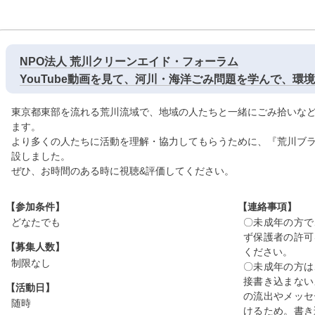
NPO法人 荒川クリーンエイド・フォーラム
YouTube動画を見て、河川・海洋ごみ問題を学んで、環
東京都東部を流れる荒川流域で、地域の人たちと一緒にごみ拾いな
ます。
より多くの人たちに活動を理解・協力してもらうために、『荒川ブ
設しました。
ぜひ、お時間のある時に視聴&評価してください。
【参加条件】
【連絡事項】
どなたでも
〇未成年の方で
ず保護者の許可
【募集人数】
ください。
制限なし
〇未成年の方は、
接書き込まない
【活動日】
の流出やメッセ
随時
けるため。書き