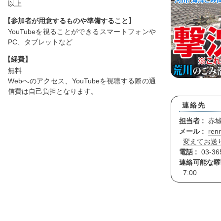
以上
【参加者が用意するものや準備すること】
YouTubeを視ることができるスマートフォンや
PC、タブレットなど
【経費】
無料
Webへのアクセス、YouTubeを視聴する際の通
信費は自己負担となります。
連絡先
担当者 :
赤城
メール :
ren
変えてお送
電話 :
03-36
連絡可能な曜
7:00