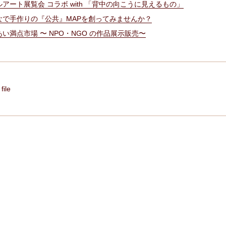
アート展覧会 コラボ with 「背中の向こうに見えるもの」
なで手作りの『公共』MAPを創ってみませんか？
い満点市場 〜 NPO・NGO の作品展示販売〜
file