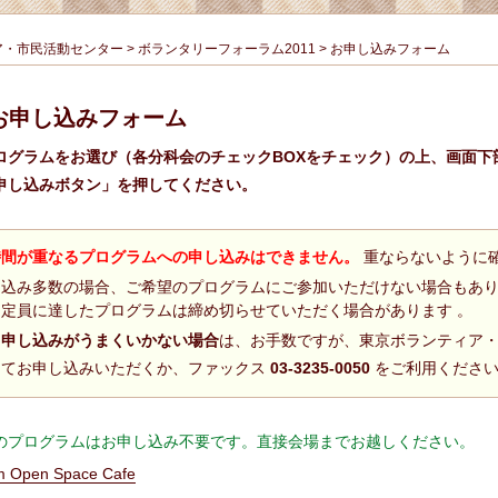
ア・市民活動センター
>
ボランタリーフォーラム2011
>
お申し込みフォーム
お申し込みフォーム
ログラムをお選び（各分科会のチェックBOXをチェック）の上、画面下
申し込みボタン」を押してください。
時間が重なるプログラムへの申し込みはできません。
重ならないように
し込み多数の場合、ご希望のプログラムにご参加いただけない場合もあ
、定員に達したプログラムは締め切らせていただく場合があります 。
・申し込みがうまくいかない場合
は、お手数ですが、東京ボランティア
にてお申し込みいただくか、ファックス
03-3235-0050
をご利用くださ
のプログラムはお申し込み不要です。直接会場までお越しください。
m Open Space Cafe