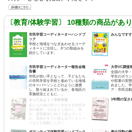
〔教育/体験学習〕 10種類の商品があ
市民学習コーディネーターハンドブ
みんなですす
ック
学校と地域をつなぎあわせるコーデ
ィネートに注目し、8つの取組みを
紹介しています。
市民学習コーディネーター報告会報
大学VC調査
告書
全国の大学・
市民が担い手となって、子どもたち
学生のボラン
の市民学習を学校と進めている地域
や部署の実態
のキーパーソンとどのように連携
めました。学
し、取り組まれているか、各地区の
ア・市民活動を
実施状況とともに、...
3年間の宝さ
やってみよう！市民学習
私たちの身の周りに存在する市民学
習の素材。それをどう活かし、学
び、課題解決に向けて進んでいく
か。実例やすぐに使えるワークシー
トなどを掲載したガイ...
ボランティア体験学習ハンドブック
奉仕活動の義