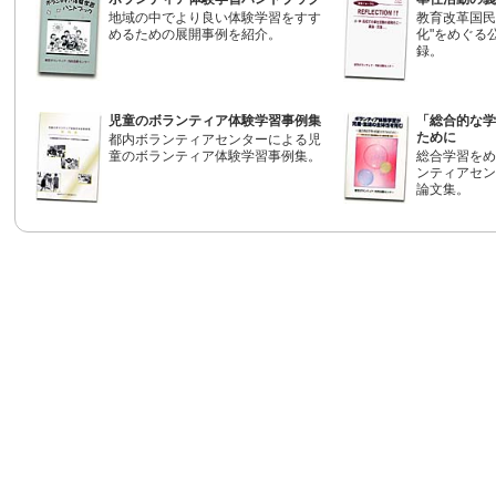
地域の中でより良い体験学習をすす
教育改革国民
めるための展開事例を紹介。
化"をめぐる
録。
児童のボランティア体験学習事例集
「総合的な学
ために
都内ボランティアセンターによる児
童のボランティア体験学習事例集。
総合学習をめ
ンティアセン
論文集。