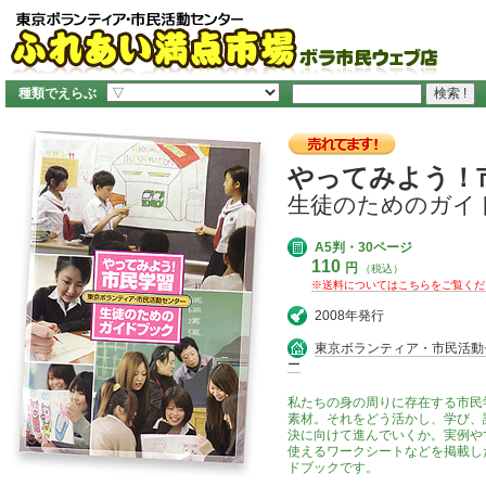
種類でえらぶ
やってみよう！
生徒のためのガイ
A5判・30ページ
110
円
（税込）
※送料についてはこちらをご覧くだ
2008年発行
東京ボランティア・市民活動
ー
私たちの身の周りに存在する市民
素材。それをどう活かし、学び、
決に向けて進んでいくか。実例や
使えるワークシートなどを掲載し
ドブックです。