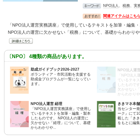
NPO法人
、
税務
、
実
関連アイテムはこち
「NPO法人運営実務講座」で使用しているテキストを加筆・編集
NPO法人の運営に欠かせない「税務」について、基礎からわかり
〔NPO〕 4種類の商品があります。
助成ガイドブック2026-2027
NPO法人運営
ボランティア・市民活動を支援する
「NPO法人
助成金プログラムが一覧になってい
ているテキス
ます。
したものです
欠かせない「
からわかりや..
NPO法人運営 経理
ききマネ本舗
「NPO法人運営実務講座」で使用し
当センター発
ているテキストを加筆・編集・製本
ーク』にて1
したものです。 NPO法人の運営に
載した「きき
欠かせない「経理」について、基礎
をもとに編集
からわかりや...