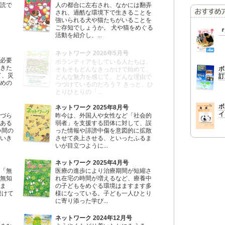
読で
人の都合に左右され、なかには翻弄
され、過酷な環境下で生きることを
強いられる犬や猫たちがいることを
ご存知でしょうか。 犬や猫をめぐる
『
活動を紹介し、...
ネットワーク 2026年5月号
必要
ボランティアをしている人たちは、
きた
ボ
そもそもどんなきっかけで始めて、
て、災
訂
どんな魅力を感じて、どんな理由で
めの
つづけているのだろう？ きっと、ひ
とりひとりの「...
ボ
ネットワーク 2025年8月号
イ
づら
昨今は、外国人や女性など「社会的
ある
弱者」を支援する団体に対して、誤
い間の
った情報や誹謗中傷を意図的に拡散
いき
させて炎上させる、といったふるま
いが目立つように...
ネットワーク 2025年4月号
「無
医療の進歩により治療期間が短縮さ
無知
れ在宅の時間が増えるなど、療養中
ま
の子どもをめぐる環境はますます多
避けて
様になっている。子ども一人ひとり
に寄り添った学び...
ネットワーク 2024年12月号