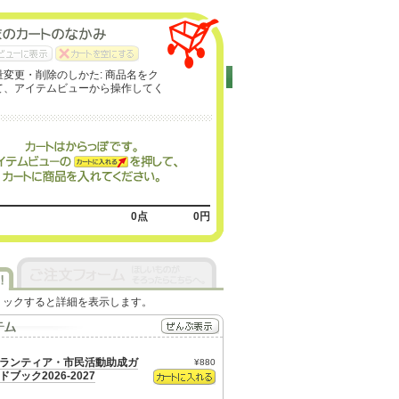
変更・削除のしかた: 商品名をク
て、アイテムビューから操作してく
0
点
0
円
リックすると詳細を表示します。
ランティア・市民活動助成ガ
¥880
ドブック2026-2027