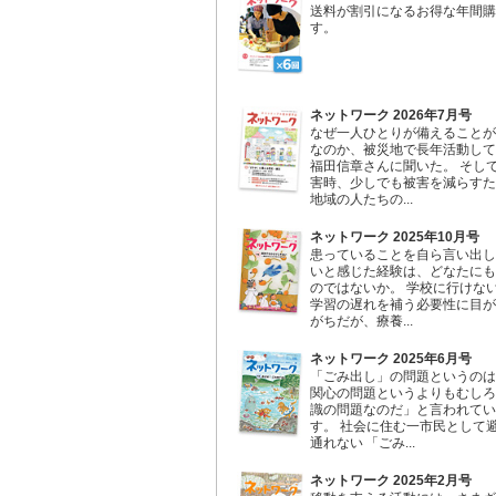
送料が割引になるお得な年間購
す。
ネットワーク 2026年7月号
なぜ一人ひとりが備えることが
なのか、被災地で長年活動して
福田信章さんに聞いた。 そし
害時、少しでも被害を減らすた
地域の人たちの...
ネットワーク 2025年10月号
患っていることを自ら言い出し
いと感じた経験は、どなたにも
のではないか。 学校に行けな
学習の遅れを補う必要性に目が
がちだが、療養...
ネットワーク 2025年6月号
「ごみ出し」の問題というのは
関心の問題というよりもむしろ
識の問題なのだ」と言われてい
す。 社会に住む一市民として
通れない 「ごみ...
ネットワーク 2025年2月号