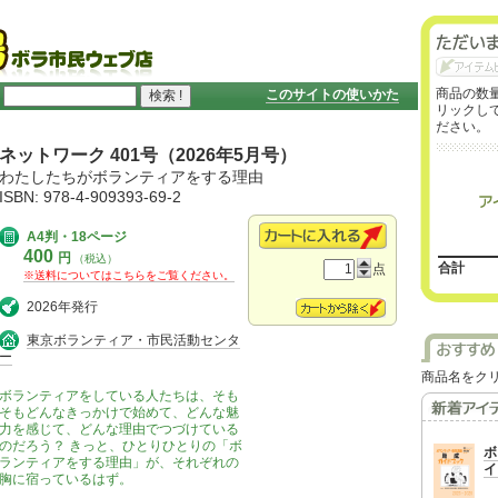
商品の数量
このサイトの使いかた
リックし
ださい。
ネットワーク 401号（2026年5月号）
わたしたちがボランティアをする理由
ISBN: 978-4-909393-69-2
A4判・18ページ
400
円
（税込）
合計
点
※送料についてはこちらをご覧ください。
2026年発行
東京ボランティア・市民活動センタ
ー
商品名をク
ボランティアをしている人たちは、そも
そもどんなきっかけで始めて、どんな魅
力を感じて、どんな理由でつづけている
のだろう？ きっと、ひとりひとりの「ボ
ボ
ランティアをする理由」が、それぞれの
イ
胸に宿っているはず。