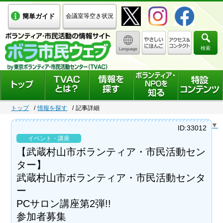
簡単ガイド
会議室等空き状況
検索
トップ
情報を探す
記事詳細
Select Language
▼
ID:33012
イベント・講座
【武蔵村山市ボランティア・市民活動セン
ター】
武蔵村山市ボランティア・市民活動センタ
ー
PCサロン講座第2弾!!
参加者募集