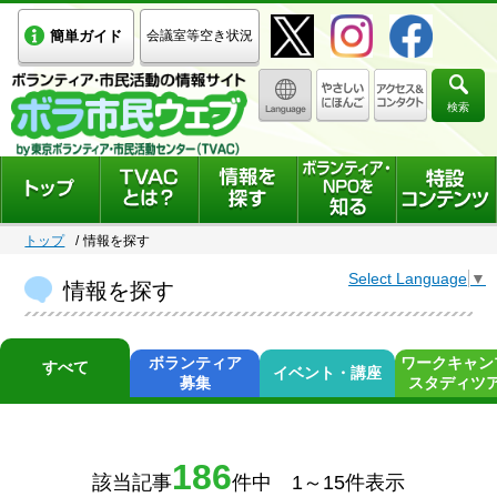
簡単ガイド
会議室等空き状況
検索
トップ
情報を探す
Select Language
▼
情報を探す
ボランティア
ワークキャン
すべて
イベント・講座
募集
スタディツ
186
該当記事
件中 1～15件表示