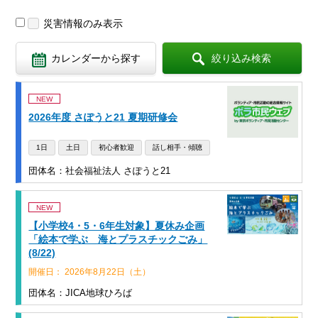
災害情報
のみ表示
カレンダーから探す
絞り込み検索
NEW
2026年度 さぽうと21 夏期研修会
1日
土日
初心者歓迎
話し相手・傾聴
団体名：社会福祉法人 さぽうと21
NEW
【小学校4・5・6年生対象】夏休み企画
「絵本で学ぶ 海とプラスチックごみ」
(8/22)
開催日： 2026年8月22日（土）
団体名：JICA地球ひろば