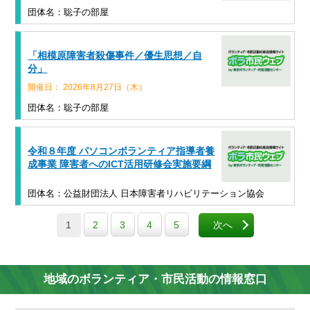
団体名：聡子の部屋
「相模原障害者殺傷事件／優生思想／自
分」
開催日： 2026年8月27日（木）
団体名：聡子の部屋
令和８年度 パソコンボランティア指導者養
成事業 障害者へのICT活用研修会実施要綱
団体名：公益財団法人 日本障害者リハビリテーション協会
1
2
3
4
5
次へ
地域のボランティア・市民活動の情報窓口