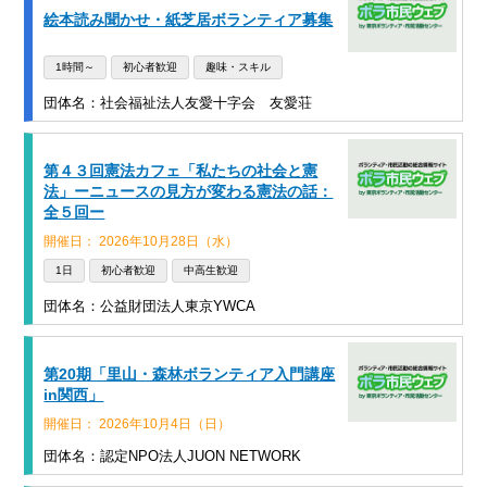
絵本読み聞かせ・紙芝居ボランティア募集
1時間～
初心者歓迎
趣味・スキル
団体名：社会福祉法人友愛十字会 友愛荘
第４３回憲法カフェ「私たちの社会と憲
法」ーニュースの見方が変わる憲法の話：
全５回ー
開催日： 2026年10月28日（水）
1日
初心者歓迎
中高生歓迎
団体名：公益財団法人東京YWCA
第20期「里山・森林ボランティア入門講座
in関西」
開催日： 2026年10月4日（日）
団体名：認定NPO法人JUON NETWORK