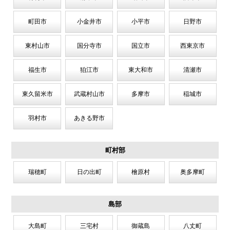
町田市
小金井市
小平市
日野市
東村山市
国分寺市
国立市
西東京市
福生市
狛江市
東大和市
清瀬市
東久留米市
武蔵村山市
多摩市
稲城市
羽村市
あきる野市
町村部
瑞穂町
日の出町
檜原村
奥多摩町
島部
大島町
三宅村
御蔵島
八丈町