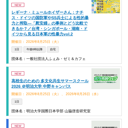
NEW
レギーナ・ミュールホイザーさん：ナチ
ス・ドイツの国防軍やSS兵士による性的暴
力と搾取―「慰安婦」の事例とどう比較で
きるか？／台湾・シンガポール・湖南・ド
イツから見る日本軍の性暴力vol.2
開催日： 2026年8月25日（火）
1日
午後6時以降
自宅
団体名：一般社団法人ふぇみ・ゼミ＆カフェ
NEW
高校生のための 多文化共生サマースクール
2026 ＠明治大学 中野キャンパス
開催日： 2026年8月25日（火） 、 2026年8月26日（水）
1日
団体名：明治大学国際日本学部 山脇啓造研究室
NEW