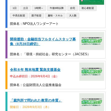
1日
土日
1時間～
午後6時以降
自宅
初心者歓迎
中高生歓迎
親子歓迎
趣味・スキル
大人数
団体名：NPO法人ワンダーアート
開発援助・金融担当フルタイムスタッフ募
集（8月28日締切）
団体名：「環境・持続社会」研究センター（JACSES）
令和８年 熊本地震 緊急支援基金
申込み締切日：2026年9月4日（金）
団体名：公益財団法人公益推進協会
「裁判所で問われた教育の本質」
開催日： 2026年9月3日（木）