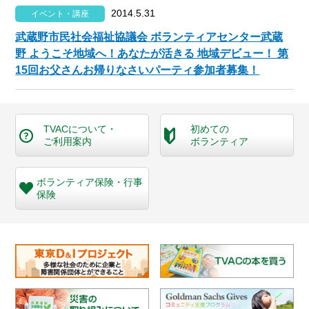
2014.5.31
イベント・講座
武蔵野市民社会福祉協議会 ボランティアセンター武蔵
野 ようこそ地域へ！あなたが活きる 地域デビュー！ 第
15回お父さんお帰りなさいパーティ参加者募集！
TVACについて・
初めての
ご利用案内
ボランティア
ボランティア保険・
行事
保険