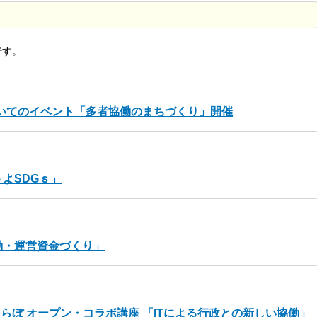
です。
招いてのイベント「多者協働のまちづくり」開催
よSDGｓ」
動・運営資金づくり」
らぼ オープン・コラボ講座 「ITによる行政との新しい協働」