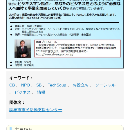
キーワード：
CB
、
NPO
、
SB
、
TechSoup
、
お役立ち
、
ソーシャル
、
ビジネス
、
情報
団体名：
調布市市民活動支援センター
主要項目