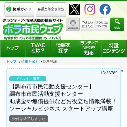
簡単ガイド
会議室等空き状況
検索
トップ
情報を探す
記事詳細
Select Language
▼
ID:36789
イベント・講座
【調布市市民活動支援センター】
調布市市民活動支援センター
助成⾦や無償提供などお役立ち情報満載！
ソーシャルビジネス スタートアップ講座
受付は終了しました