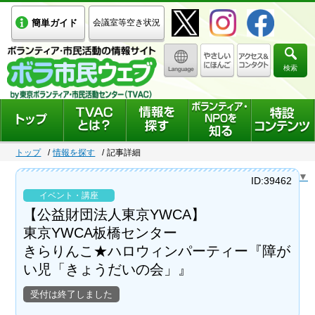
簡単ガイド
会議室等空き状況
検索
トップ
情報を探す
記事詳細
Select Language
▼
ID:39462
イベント・講座
【公益財団法人東京YWCA】
東京YWCA板橋センター
きらりんこ★ハロウィンパーティー『障が
い児「きょうだいの会」』
受付は終了しました