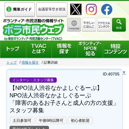
簡単ガイド
会議室等空き状況
検索
トップ
情報を探す
記事詳細
Select Language
▼
ID:40705
インターン・スタッフ募集
【NPO法人渋谷なかよしぐるーぷ】
NPO法人渋谷なかよしぐるーぷ
「障害のあるお子さんと成人の方の支援」
スタッフ募集
土日参加可
午後6時以降可
初心者歓迎