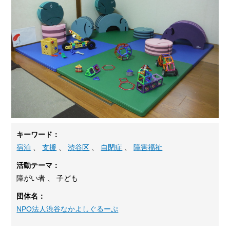
キーワード：
宿泊
、
支援
、
渋谷区
、
自閉症
、
障害福祉
活動テーマ：
障がい者 、 子ども
団体名：
NPO法人渋谷なかよしぐるーぷ