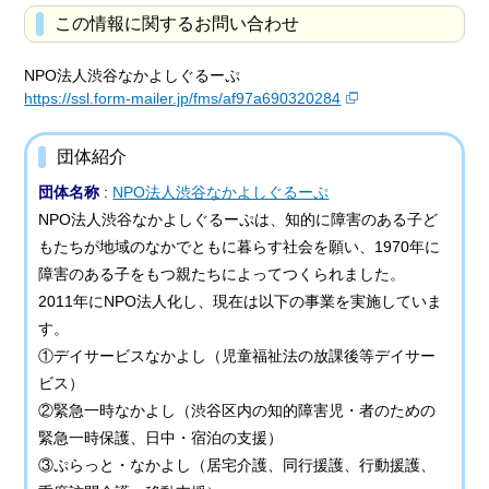
この情報に関するお問い合わせ
NPO法人渋谷なかよしぐるーぷ
https://ssl.form-mailer.jp/fms/af97a690320284
団体紹介
団体名称
:
NPO法人渋谷なかよしぐるーぷ
NPO法人渋谷なかよしぐるーぷは、知的に障害のある子ど
もたちが地域のなかでともに暮らす社会を願い、1970年に
障害のある子をもつ親たちによってつくられました。
2011年にNPO法人化し、現在は以下の事業を実施していま
す。
①デイサービスなかよし（児童福祉法の放課後等デイサー
ビス）
②緊急一時なかよし（渋谷区内の知的障害児・者のための
緊急一時保護、日中・宿泊の支援）
③ぷらっと・なかよし（居宅介護、同行援護、行動援護、