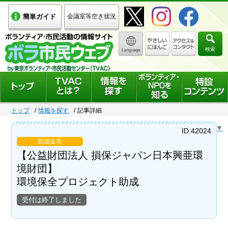
簡単ガイド
会議室等空き状況
検索
トップ
情報を探す
記事詳細
Select Language
▼
ID:42024
助成金等
【公益財団法人 損保ジャパン日本興亜環
境財団】
環境保全プロジェクト助成
受付は終了しました