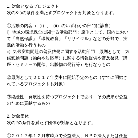
1. 対象となるプロジェクト
次の3つの条件を満たすプロジェクトが対象となります。
①活動の内容（（i）、（ii）のいずれかの部門に該当）
i）地域の環境保全に関する活動部門：原則として、国内におい
て「自然保護」「環境教育」「リサイクル」などの分野で、実
践的活動を行うもの
ii）気候変動問題の普及啓発に関する活動部門：原則として、気
候変動問題（動向や対応等）に関する情報提供や普及啓発（講
座・セミナーの開催、出版物の発行等）を行なうもの
②原則として２０１７年度中に開始予定のもの（すでに開始さ
れているプロジェクトも対象）
③継続性、発展性を持つプロジェクトであり、その成果が公益
のために貢献するもの
2. 対象団体
次の2の条件を満たす団体が対象となります。
①２０１７年１２月末時点で公益法人、ＮＰＯ法人または任意