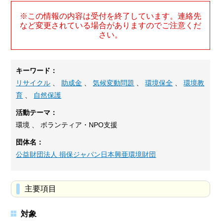
※この情報の内容は受付を終了しています。連絡先
など変更されている場合がありますのでご注意くだ
さい。
キーワード：
リサイクル
、
助成金
、
気候変動問題
、
環境保全
、
環境教
育
、
自然保護
活動テーマ：
環境 、 ボランティア・NPO支援
団体名：
公益財団法人 損保ジャパン日本興亜環境財団
主要項目
対象