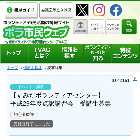
簡単ガイド
会議室等空き状況
検索
トップ
情報を探す
記事詳細
Select Language
▼
ID:42161
イベント・講座
【すみだボランティアセンター】
平成29年度点訳講習会 受講生募集
初心者歓迎
受付は終了しました