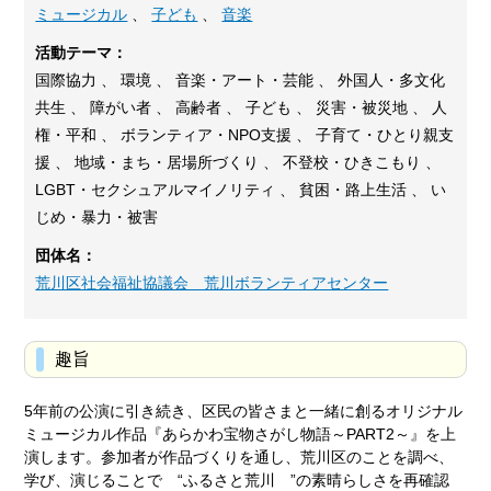
ミュージカル
、
子ども
、
音楽
活動テーマ：
国際協力 、 環境 、 音楽・アート・芸能 、 外国人・多文化
共生 、 障がい者 、 高齢者 、 子ども 、 災害・被災地 、 人
権・平和 、 ボランティア・NPO支援 、 子育て・ひとり親支
援 、 地域・まち・居場所づくり 、 不登校・ひきこもり 、
LGBT・セクシュアルマイノリティ 、 貧困・路上生活 、 い
じめ・暴力・被害
団体名：
荒川区社会福祉協議会 荒川ボランティアセンター
趣旨
5年前の公演に引き続き、区民の皆さまと一緒に創るオリジナル
ミュージカル作品『あらかわ宝物さがし物語～PART2～』を上
演します。参加者が作品づくりを通し、荒川区のことを調べ、
学び、演じることで “ふるさと荒川 ”の素晴らしさを再確認