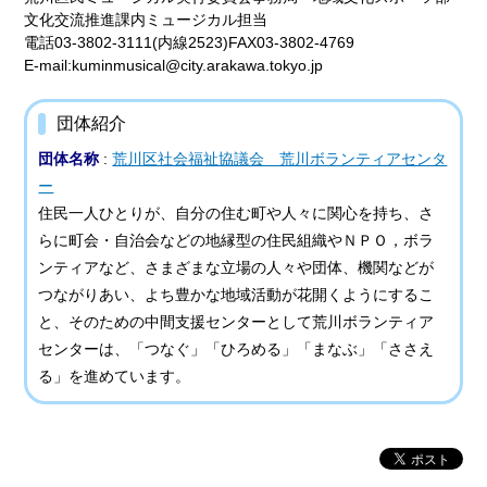
文化交流推進課内ミュージカル担当
電話03-3802-3111(内線2523)FAX03-3802-4769
E-mail:kuminmusical@city.arakawa.tokyo.jp
団体紹介
団体名称
:
荒川区社会福祉協議会 荒川ボランティアセンタ
ー
住民一人ひとりが、自分の住む町や人々に関心を持ち、さ
らに町会・自治会などの地縁型の住民組織やＮＰＯ，ボラ
ンティアなど、さまざまな立場の人々や団体、機関などが
つながりあい、よち豊かな地域活動が花開くようにするこ
と、そのための中間支援センターとして荒川ボランティア
センターは、「つなぐ」「ひろめる」「まなぶ」「ささえ
る」を進めています。