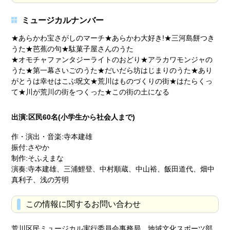
ミュージカルナンバー
★あらかわ宝さがしのマーチ★あらかわ大好き!★三河島餅つき
うた★芭蕉の句★駄菓子屋さんのうた
★オモチャファンタジーライトのおどり★アラカワモンジャの
うた★第一幕さいごのうた★だいだら坊はじまりのうた★あり
がとうは幸せはこぶ呪文★荒川はものづくりの街★はたらくっ
て★川が荒川の街をつくった★この街の土になる
出演:区民60名(小学生から社会人まで)
作・演出・音楽:寺本建雄
振付:さやか
制作:そふえまな
演奏:寺本建雄、三浦鯉登、中村順蔵、中山裕、飯田道代、畑中
真利子、浅の芳明
この情報に関するお問い合わせ
荒川区民ミュージカル実行委員会事務局 地域文化スポーツ部