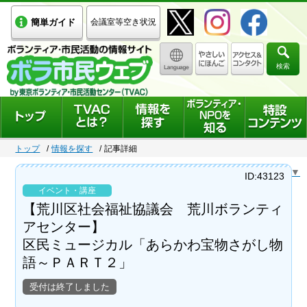
簡単ガイド
会議室等空き状況
検索
トップ
情報を探す
記事詳細
Select Language
▼
ID:43123
イベント・講座
【荒川区社会福祉協議会 荒川ボランティ
アセンター】
区民ミュージカル「あらかわ宝物さがし物
語～ＰＡＲＴ２」
受付は終了しました