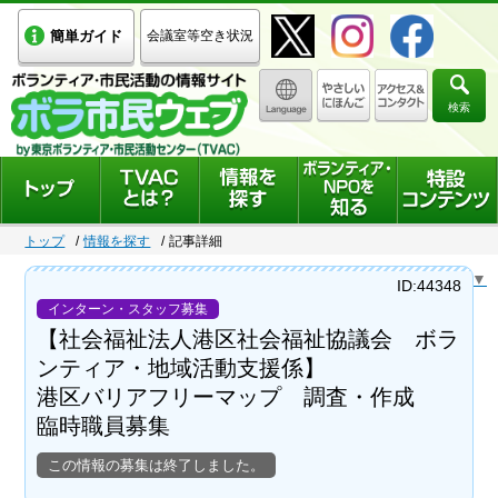
簡単ガイド
会議室等空き状況
検索
トップ
情報を探す
記事詳細
Select Language
▼
ID:44348
インターン・スタッフ募集
【社会福祉法人港区社会福祉協議会 ボラ
ンティア・地域活動支援係】
港区バリアフリーマップ 調査・作成
臨時職員募集
この情報の募集は終了しました。