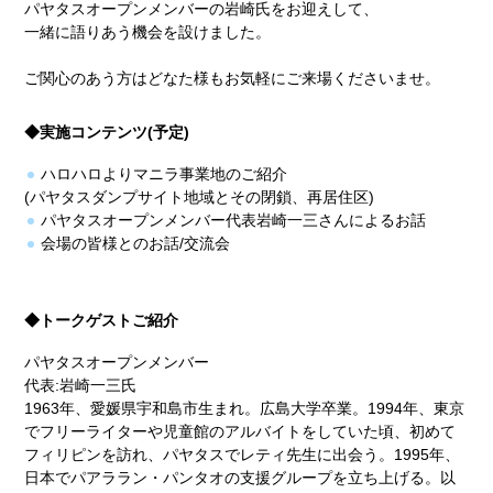
パヤタスオープンメンバーの岩崎氏をお迎えして、
一緒に語りあう機会を設けました。
ご関心のあう方はどなた様もお気軽にご来場くださいませ。
◆実施コンテンツ(予定)
ハロハロよりマニラ事業地のご紹介
(パヤタスダンプサイト地域とその閉鎖、再居住区)
パヤタスオープンメンバー代表岩崎一三さんによるお話
会場の皆様とのお話/交流会
◆トークゲストご紹介
パヤタスオープンメンバー
代表:岩崎一三氏
1963年、愛媛県宇和島市生まれ。広島大学卒業。1994年、東京
でフリーライターや児童館のアルバイトをしていた頃、初めて
フィリピンを訪れ、パヤタスでレティ先生に出会う。1995年、
日本でパアララン・パンタオの支援グループを立ち上げる。以