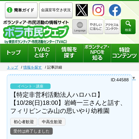
簡単ガイド
会議室等空き状況
検索
トップ
情報を探す
記事詳細
Select Language
▼
ID:44588
イベント・講座
【特定非営利活動法人ハロハロ】
【10/28(日)18:00】岩崎一三さんと話す、
フィリピンごみ山の思いやり幼稚園
初心者歓迎
中高生歓迎
受付は終了しました