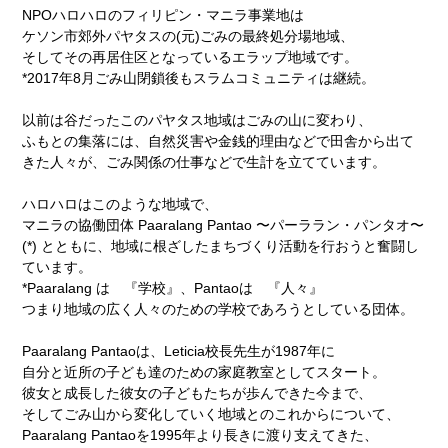
NPOハロハロのフィリピン・マニラ事業地は
ケソン市郊外パヤタスの(元)ごみの最終処分場地域、
そしてその再居住区となっているエラップ地域です。
*2017年8月ごみ山閉鎖後もスラムコミュニティは継続。
以前は谷だったこのパヤタス地域はごみの山に変わり、
ふもとの集落には、自然災害や金銭的理由などで田舎から出て
きた人々が、ごみ関係の仕事などで生計を立てています。
ハロハロはこのような地域で、
マニラの協働団体 Paaralang Pantao 〜パーララン・パンタオ〜
(*) とともに、地域に根ざしたまちづくり活動を行おうと奮闘し
ています。
*Paaralang は 『学校』、Pantaoは 『人々』
つまり地域の広く人々のための学校であろうとしている団体。
Paaralang Pantaoは、Leticia校長先生が1987年に
自分と近所の子ども達のための家庭教室としてスタート。
彼女と成長した彼女の子どもたちが歩んできた今まで、
そしてごみ山から変化していく地域とのこれからについて、
Paaralang Pantaoを1995年より長きに渡り支えてきた、