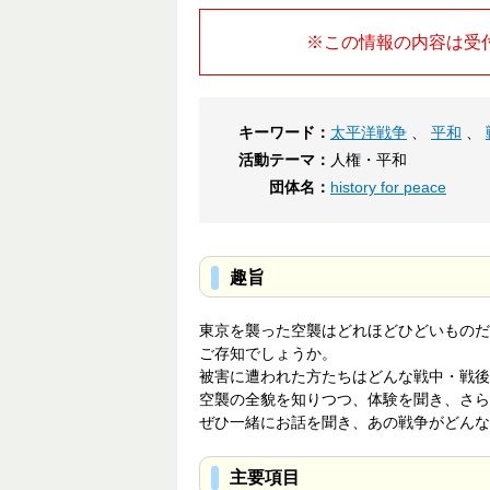
※この情報の内容は受
キーワード：
太平洋戦争
、
平和
、
活動テーマ：
人権・平和
団体名：
history for peace
趣旨
東京を襲った空襲はどれほどひどいものだ
ご存知でしょうか。
被害に遭われた方たちはどんな戦中・戦後
空襲の全貌を知りつつ、体験を聞き、さら
ぜひ一緒にお話を聞き、あの戦争がどんな
主要項目