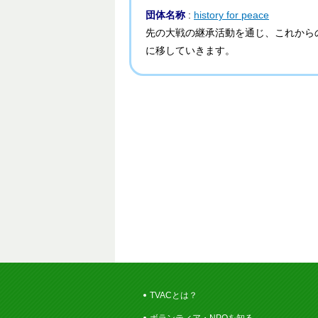
団体名称
:
history for peace
先の大戦の継承活動を通じ、これから
に移していきます。
TVACとは？
ボランティア・NPOを知る