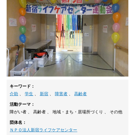
キーワード：
介助
、
学生
、
新宿
、
障害者
、
高齢者
活動テーマ：
障がい者 、 高齢者 、 地域・まち・居場所づくり 、 その他
団体名：
ＮＰＯ法人新宿ライフケアセンター