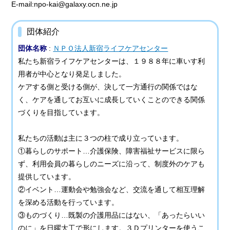
E-mail:npo-kai@galaxy.ocn.ne.jp
団体紹介
団体名称
:
ＮＰＯ法人新宿ライフケアセンター
私たち新宿ライフケアセンターは、１９８８年に車いす利
用者が中心となり発足しました。
ケアする側と受ける側が、決して一方通行の関係ではな
く、ケアを通してお互いに成長していくことのできる関係
づくりを目指しています。
私たちの活動は主に３つの柱で成り立っています。
①暮らしのサポート…介護保険、障害福祉サービスに限ら
ず、利用会員の暮らしのニーズに沿って、制度外のケアも
提供しています。
②イベント…運動会や勉強会など、交流を通して相互理解
を深める活動を行っています。
③ものづくり…既製の介護用品にはない、「あったらいい
のに」を日曜大工で形にします。３Ｄプリンターを使うこ