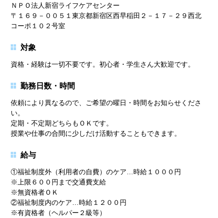
ＮＰＯ法人新宿ライフケアセンター
〒１６９－００５１東京都新宿区西早稲田２－１７－２９西北
コーポ１０２号室
対象
資格・経験は一切不要です。初心者・学生さん大歓迎です。
勤務日数・時間
依頼により異なるので、ご希望の曜日・時間をお知らせくださ
い。
定期・不定期どちらもＯＫです。
授業や仕事の合間に少しだけ活動することもできます。
給与
①福祉制度外（利用者の自費）のケア…時給１０００円
※上限６００円まで交通費支給
※無資格者ＯＫ
②福祉制度内のケア…時給１２００円
※有資格者（ヘルパー２級等）