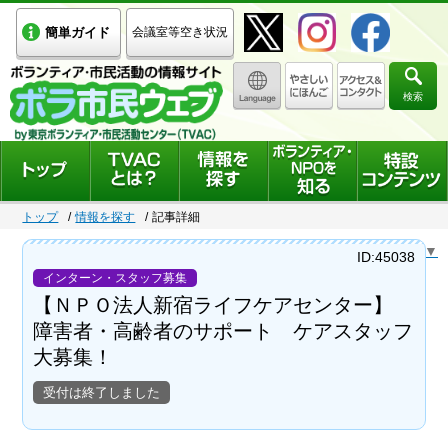
簡単ガイド
会議室等空き状況
検索
トップ
情報を探す
記事詳細
Select Language
▼
ID:45038
インターン・スタッフ募集
【ＮＰＯ法人新宿ライフケアセンター】
障害者・高齢者のサポート ケアスタッフ
大募集！
受付は終了しました