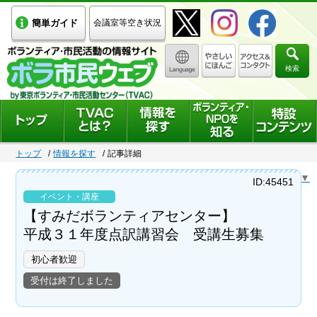
簡単ガイド
会議室等空き状況
検索
トップ
情報を探す
記事詳細
Select Language
▼
ID:45451
イベント・講座
【すみだボランティアセンター】
平成３１年度点訳講習会 受講生募集
初心者歓迎
受付は終了しました