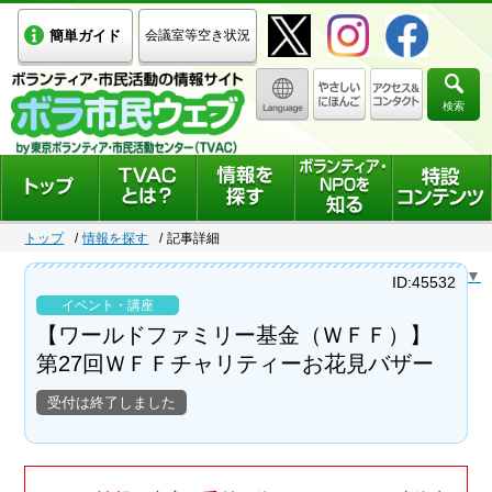
簡単ガイド
会議室等空き状況
検索
トップ
情報を探す
記事詳細
Select Language
▼
ID:45532
イベント・講座
【ワールドファミリー基金（ＷＦＦ）】
第27回ＷＦＦチャリティーお花見バザー
受付は終了しました