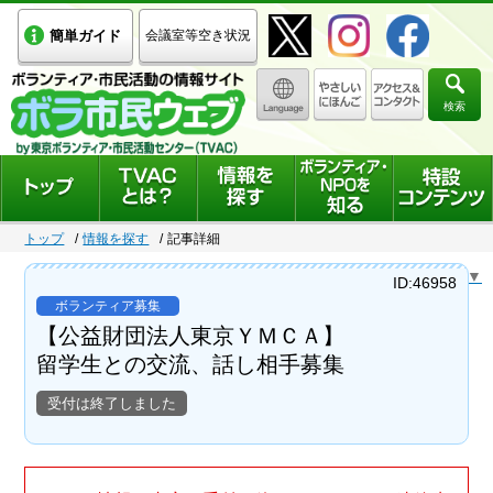
簡単ガイド
会議室等空き状況
検索
トップ
情報を探す
記事詳細
Select Language
▼
ID:46958
ボランティア募集
【公益財団法人東京ＹＭＣＡ】
留学生との交流、話し相手募集
受付は終了しました