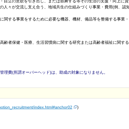
助・自立の意欲を引き出し、または鼓舞する等その生活の支援・向上に
域の人々が交流し支え合う、地域共生の仕組みづくり事業・費用(例、認
祉に関する事業をするために必要な機器、機材、備品等を整備する事業
高齢者保健・医療、生活習慣病に関する研究または高齢者福祉に関する
管理費(所謂オーバーヘッド)は、助成の対象になりません。
romotion_recruitment/index.html#anchor02
)