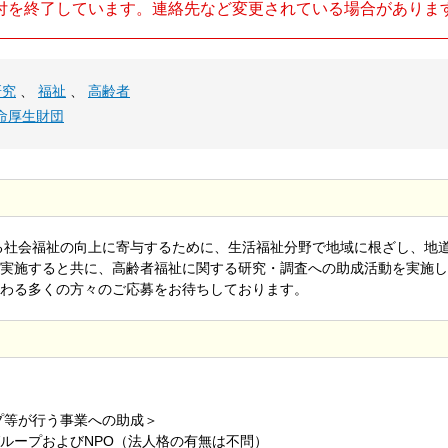
付を終了しています。連絡先など変更されている場合がありま
研究
、
福祉
、
高齢者
命厚生財団
ある社会福祉の向上に寄与するために、生活福祉分野で地域に根ざし、地
実施すると共に、高齢者福祉に関する研究・調査への助成活動を実施し
わる多くの方々のご応募をお待ちしております。
プ等が行う事業への助成＞
ループおよびNPO（法人格の有無は不問）