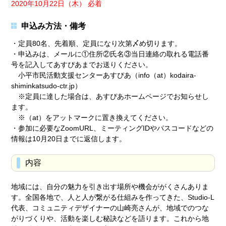
2020年10月22日（木） 必着
申込み方法・備考
・定員80名、先着順、定員になり次第〆め切ります。
・申込みは、メールに①住所②氏名③当日連絡の取れる電話番
号を記入してあすぴあまでお送りください。
小平市民活動支援センターあすぴあ（info（at）kodaira-
shiminkatsudo-ctr.jp）
※定員に達した場合は、あすぴあホームページでお知らせし
ます。
※（at）をアットマークに置き換えてください。
・参加に必要なZoomURL、ミーティングIDやパスコードなどの
情報は10月20日までに返信します。
内容
地域には、自分の魅力を引き出す場所や機会ががくさんありま
す。全国各地で、人と人が繋がる仕組みを作ってきた、Studio‐L
代表、コミュニティデザイナーの山崎亮さんが、地域でのつな
がりづくりや、活動を楽しむ秘訣などを語ります。これから地