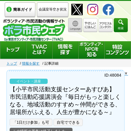
簡単ガイド
会議室等空き状況
検索
トップ
情報を探す
記事詳細
Select Language
▼
ID:48084
イベント・講座
【小平市民活動支援センターあすぴあ】
市民活動応援講演会『毎日がもっと楽しく
なる、地域活動のすすめ～仲間ができる、
居場所がふえる、人生が豊かになる～』
「1日だけ参加」も可
自宅でできる