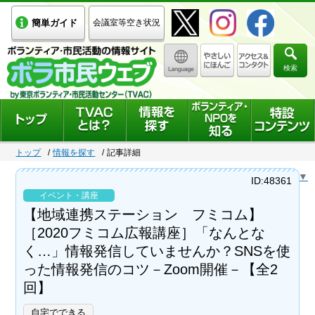
簡単ガイド
会議室等空き状況
検索
トップ
情報を探す
記事詳細
Select Language
▼
ID:48361
イベント・講座
【地域連携ステーション フミコム】
［2020フミコム広報講座］「なんとな
く…」情報発信していませんか？SNSを使
った情報発信のコツ－Zoom開催－【全2
回】
自宅でできる