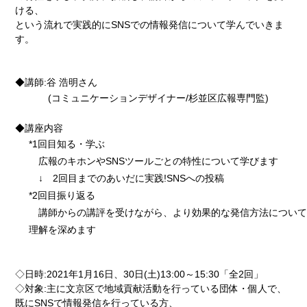
ける、
という流れで実践的にSNSでの情報発信について学んでいきま
す。
◆講師:谷 浩明さん
(コミュニケーションデザイナー/杉並区広報専門監)
◆講座内容
*1回目知る・学ぶ
広報のキホンやSNSツールごとの特性について学びます
↓ 2回目までのあいだに実践!SNSへの投稿
*2回目振り返る
講師からの講評を受けながら、より効果的な発信方法について
理解を深めます
◇日時:2021年1月16日、30日(土)13:00～15:30「全2回」
◇対象:主に文京区で地域貢献活動を行っている団体・個人で、
既にSNSで情報発信を行っている方、