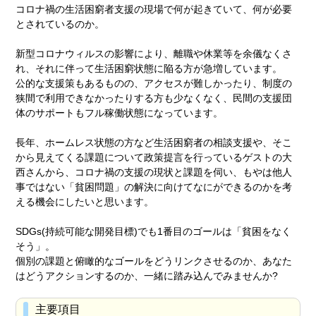
コロナ禍の生活困窮者支援の現場で何が起きていて、何が必要
とされているのか。
新型コロナウィルスの影響により、離職や休業等を余儀なくさ
れ、それに伴って生活困窮状態に陥る方が急増しています。
公的な支援策もあるものの、アクセスが難しかったり、制度の
狭間で利用できなかったりする方も少なくなく、民間の支援団
体のサポートもフル稼働状態になっています。
長年、ホームレス状態の方など生活困窮者の相談支援や、そこ
から見えてくる課題について政策提言を行っているゲストの大
西さんから、コロナ禍の支援の現状と課題を伺い、もやは他人
事ではない「貧困問題」の解決に向けてなにができるのかを考
える機会にしたいと思います。
SDGs(持続可能な開発目標)でも1番目のゴールは「貧困をなく
そう」。
個別の課題と俯瞰的なゴールをどうリンクさせるのか、あなた
はどうアクションするのか、一緒に踏み込んでみませんか?
主要項目