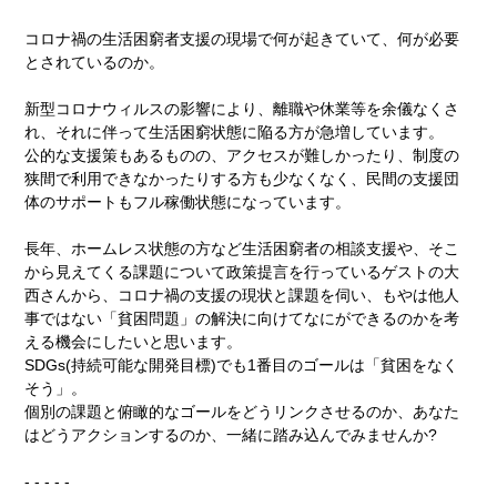
コロナ禍の生活困窮者支援の現場で何が起きていて、何が必要
とされているのか。
新型コロナウィルスの影響により、離職や休業等を余儀なくさ
れ、それに伴って生活困窮状態に陥る方が急増しています。
公的な支援策もあるものの、アクセスが難しかったり、制度の
狭間で利用できなかったりする方も少なくなく、民間の支援団
体のサポートもフル稼働状態になっています。
長年、ホームレス状態の方など生活困窮者の相談支援や、そこ
から見えてくる課題について政策提言を行っているゲストの大
西さんから、コロナ禍の支援の現状と課題を伺い、もやは他人
事ではない「貧困問題」の解決に向けてなにができるのかを考
える機会にしたいと思います。
SDGs(持続可能な開発目標)でも1番目のゴールは「貧困をなく
そう」。
個別の課題と俯瞰的なゴールをどうリンクさせるのか、あなた
はどうアクションするのか、一緒に踏み込んでみませんか?
- - - - -