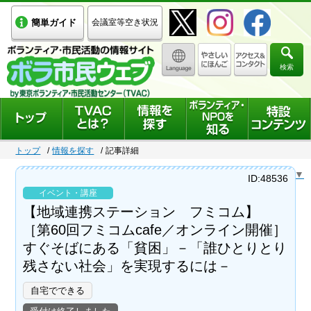
簡単ガイド
会議室等空き状況
検索
トップ
情報を探す
記事詳細
Select Language
▼
ID:48536
イベント・講座
【地域連携ステーション フミコム】
［第60回フミコムcafe／オンライン開催］
すぐそばにある「貧困」－「誰ひとりとり
残さない社会」を実現するには－
自宅でできる