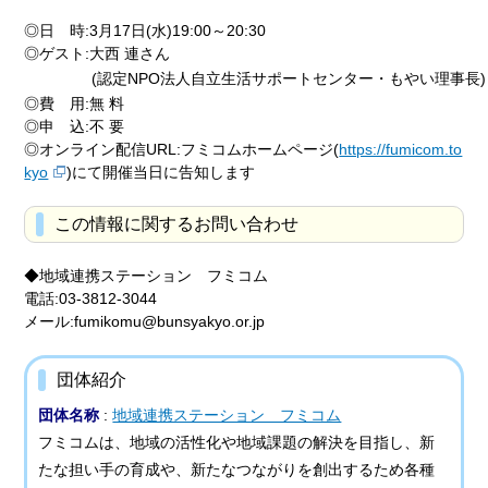
◎日 時:3月17日(水)19:00～20:30
◎ゲスト:大西 連さん
(認定NPO法人自立生活サポートセンター・もやい理事長)
◎費 用:無 料
◎申 込:不 要
◎オンライン配信URL:フミコムホームページ(
https://fumicom.to
kyo
)にて開催当日に告知します
この情報に関するお問い合わせ
◆地域連携ステーション フミコム
電話:03-3812-3044
メール:fumikomu@bunsyakyo.or.jp
団体紹介
団体名称
:
地域連携ステーション フミコム
フミコムは、地域の活性化や地域課題の解決を目指し、新
たな担い手の育成や、新たなつながりを創出するため各種