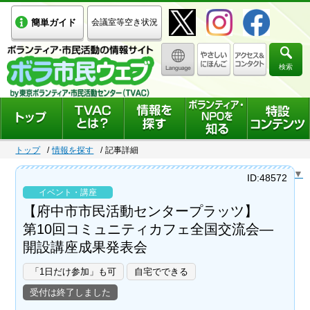
簡単ガイド
会議室等空き状況
検索
トップ
情報を探す
記事詳細
Select Language
▼
ID:48572
イベント・講座
【府中市市民活動センタープラッツ】
第10回コミュニティカフェ全国交流会―
開設講座成果発表会
「1日だけ参加」も可
自宅でできる
受付は終了しました