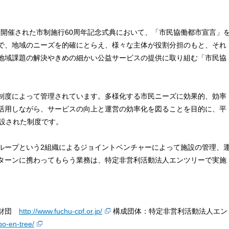
日に開催された市制施行60周年記念式典において、「市民協働都市宣言」
で、地域のニーズを的確にとらえ、様々な主体が役割分担のもと、それ
地域課題の解決やきめの細かい公益サービスの提供に取り組む「市民協
制度によって管理されています。多様化する市民ニーズに効果的、効率
活用しながら、サービスの向上と運営の効率化を図ることを目的に、平
創設された制度です。
ループという2組織によるジョイントベンチャーによって施設の管理、
ターンに携わってもらう業務は、特定非営利活動法人エンツリーで実施
興財団
http://www.fuchu-cpf.or.jp/
構成団体：特定非営利活動法人エン
po-en-tree/