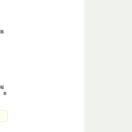
族
報
。本