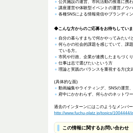
公共施設の運営、市民活動の推進に携
講座運営や体験型イベントの運営ノウ
各種SNSによる情報発信やブランディ
◆こんな方からのご応募をお待ちしていま
自分の暮らすまちで何かやってみたい!
何らかの社会的課題を感じていて、課
ている方。
市民や行政、企業が連携したまちづく
仕事は志で選びたいという方
理論と実践のバランスを重視する方(文
(具体的な面)
動画編集やライティング、SNSの運営
府中にかかわらず、何らかのネットワー
過去のインターンにはこのようなメンバー
http://www.fuchu-platz.jp/topics/1004444/
この情報に関するお問い合わせ