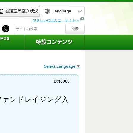
Language
会議室等空き状況
やさしいにほんご サイトへ
検索
Select Language
▼
ID:48906
ファンドレイジング入