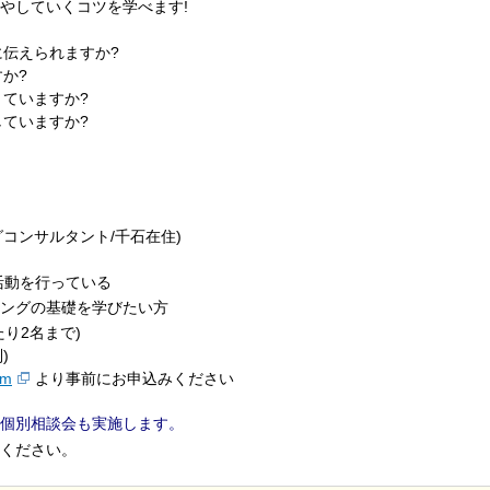
やしていくコツを学べます!
に伝えられますか?
か?
きていますか?
していますか?
グコンサルタント/千石在住)
活動を行っている
グの基礎を学びたい方
たり2名まで)
)
om
より事前にお申込みください
個別相談会も実施します。
ください。