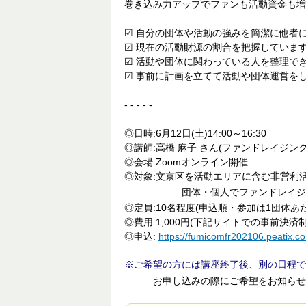
巻き込み力アップでファンも活動資金も増
☑ 自分の団体や活動の強みを簡潔に他者
☑ 現在の活動財源の割合を把握しています
☑ 活動や団体に関わっている人を整理で
☑ 事前に計画を立てて活動や団体運営を
- - - - -
◎日時:6月12日(土)14:00～16:30
◎講師:高橋 麻子 さん(ファンドレイジン
◎会場:Zoomオンライン開催
◎対象:文京区を活動エリアに含む非営利
団体・個人でファンドレイジン
◎定員:10名程度(申込順・参加は1団体あ
◎費用:1,000円(下記サイトでの事前決済制
◎申込:
https://fumicomfr202106.peatix.c
ご希望の方には講座終了後、別の日程で
お申し込みの際にご希望をお知らせ