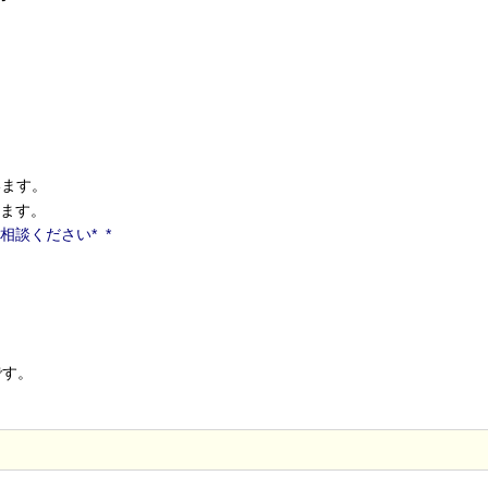
います。
ます。
談ください* *
です。