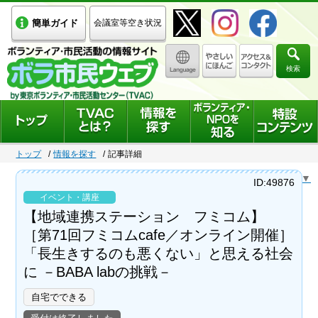
簡単ガイド
会議室等空き状況
検索
トップ
情報を探す
記事詳細
Select Language
▼
ID:49876
イベント・講座
【地域連携ステーション フミコム】
［第71回フミコムcafe／オンライン開催］
「長生きするのも悪くない」と思える社会
に －BABA labの挑戦－
自宅でできる