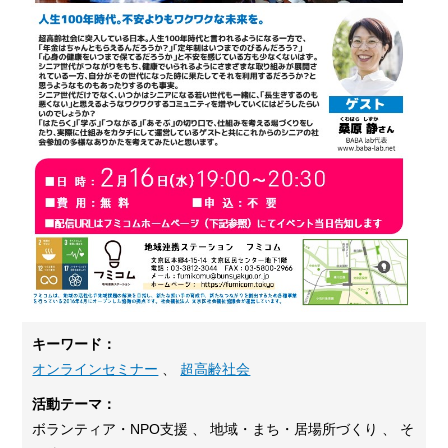
キーワード：
オンラインセミナー
、
超高齢社会
活動テーマ：
ボランティア・NPO支援 、 地域・まち・居場所づくり 、 そ