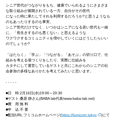
シニア世代がつながりをもち、健康でいられるようにさまざま
な取り組みが展開されている一方、自分がその世代
になった時に果たしてそれを利用するだろうか?と思うようなも
のもあったりするのも事実。
シニア世代だけでなく、いつかはシニアになる若い世代も一緒
に、「長生きするのも悪くない」と思えるような
ワクワクするコミュニティを増やしていくにはどうしたらいい
のでしょうか?
「はたらく」「学ぶ」「つながる」「あそぶ」の切り口で、仕
組みを考える場づくりをしたり、実際に仕組みを
カタチにして運営しているゲストと共にこれからのシニアの社
会参加の多様なありかたを考えてみたいと思います。
- - - - -
■日 時:2月16日(水)19:00～20:30
■ゲスト:桑原 静さん(BABA lab代表/www.baba-lab.net)
■費 用:無 料
■申 込:不 要
■配信URL:フミコムホームページ(
https://fumicom.tokyo
)にて