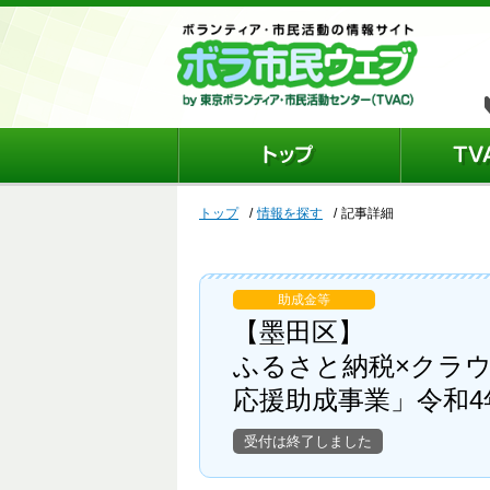
トップ
情報を探す
記事詳細
助成金等
【墨田区】
ふるさと納税×クラ
応援助成事業」令和4
受付は終了しました