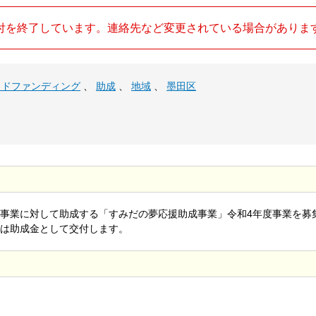
付を終了しています。連絡先など変更されている場合がありま
ウドファンディング
、
助成
、
地域
、
墨田区
事業に対して助成する「すみだの夢応援助成事業」令和4年度事業を募
は助成金として交付します。