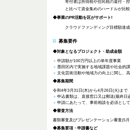
寄付者は所得税や住民税の還付・控
と比べて資金集めのハードルが比較
◆事業のPR活動を区がサポート!
クラウドファンディング目標額達成
募集要件
◆対象となるプロジェクト・助成金額
申請額が100万円以上の単年度事業
墨田区内で実施する地域課題や社会的
文化芸術活動や地域力の向上に関し、
◆募集期間
令和4年3月31日(木)から4月26日(火)まで
申込書類は、直接窓口又は郵送(最終日
申請にあたって、事前相談を必須とし
◆審査方法
書類審査及びプレゼンテーション審査(5月
◆募集要項・申請書など