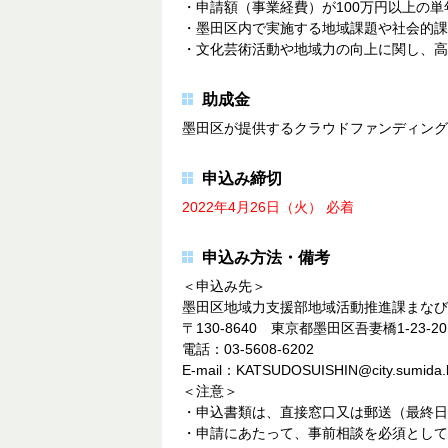
・申請額（事業経費）が100万円以上の単
・墨田区内で実施する地域課題や社会的課
・文化芸術活動や地域力の向上に関し、高
助成金
墨田区が提供するクラウドファンディング
申込み締切
2022年4月26日（火） 必着
申込み方法・備考
＜申込み先＞
墨田区地域力支援部地域活動推進課まなび
〒130-8640 東京都墨田区吾妻橋1-23-20
電話：03-5608-6202
E-mail：KATSUDOSUISHIN@city.sumida.l
＜注意＞
・申込書類は、直接窓口又は郵送（最終日
・申請にあたって、事前相談を必須として