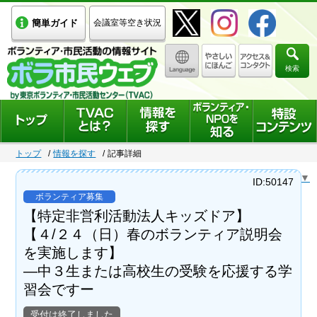
簡単ガイド
会議室等空き状況
検索
トップ
情報を探す
記事詳細
Select Language
▼
ID:50147
ボランティア募集
【特定非営利活動法人キッズドア】
【４/２４（日）春のボランティア説明会
を実施します】
―中３生または高校生の受験を応援する学
習会ですー
受付は終了しました