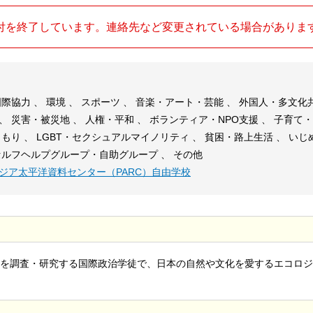
付を終了しています。連絡先など変更されている場合がありま
際協力 、 環境 、 スポーツ 、 音楽・アート・芸能 、 外国人・多文化共生
、 災害・被災地 、 人権・平和 、 ボランティア・NPO支援 、 子育て
こもり 、 LGBT・セクシュアルマイノリティ 、 貧困・路上生活 、 い
セルフヘルプグループ・自助グループ 、 その他
ジア太平洋資料センター（PARC）自由学校
を調査・研究する国際政治学徒で、日本の自然や文化を愛するエコロジ