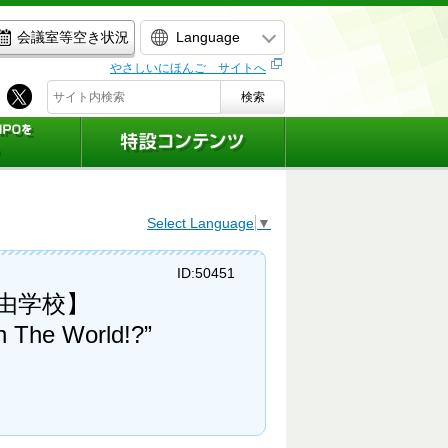
Language
会議室等空き状況
やさしいにほんご サイトへ
検索
Select Language
▼
ID:50451
由学校】
e World!?”