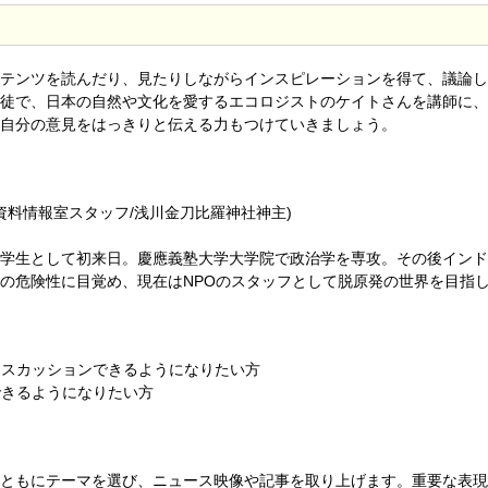
テンツを読んだり、見たりしながらインスピレーションを得て、議論し
徒で、日本の自然や文化を愛するエコロジストのケイトさんを講師に、
自分の意見をはっきりと伝える力もつけていきましょう。
資料情報室スタッフ/浅川金刀比羅神社神主)
学生として初来日。慶應義塾大学大学院で政治学を専攻。その後インド
原発の危険性に目覚め、現在はNPOのスタッフとして脱原発の世界を目指
ィスカッションできるようになりたい方
できるようになりたい方
ともにテーマを選び、ニュース映像や記事を取り上げます。重要な表現