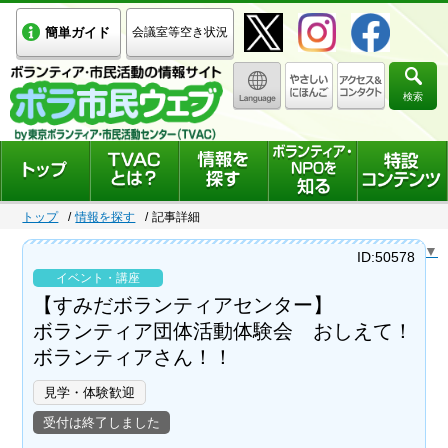
簡単ガイド
会議室等空き状況
検索
トップ
情報を探す
記事詳細
Select Language
▼
ID:50578
イベント・講座
【すみだボランティアセンター】
ボランティア団体活動体験会 おしえて！
ボランティアさん！！
見学・体験歓迎
受付は終了しました