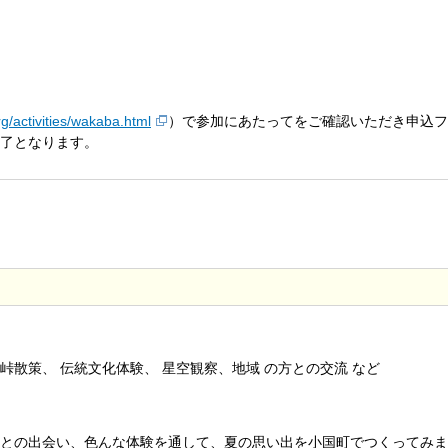
g/activities/wakaba.html
）で参加にあたってをご確認いただき申込フ
了となります。
散策、 伝統文化体験、 星空観察、地域 の方との交流 など
との出会い、色んな体験を通して、夏の思い出を小国町でつくってみま