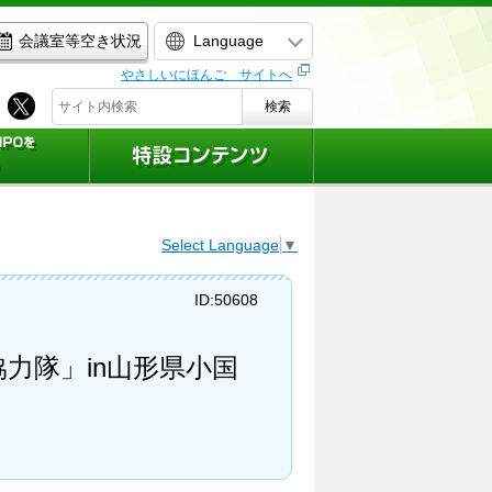
Language
会議室等空き状況
やさしいにほんご サイトへ
検索
Select Language
▼
ID:50608
協力隊」in山形県小国