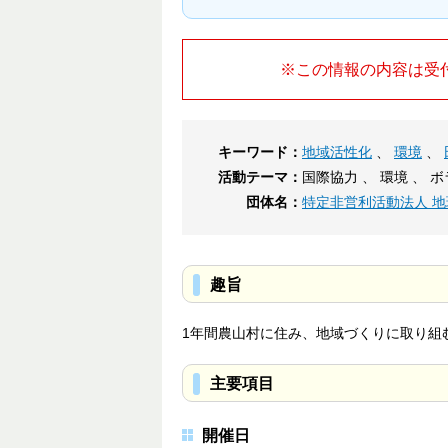
※この情報の内容は受
キーワード：
地域活性化
、
環境
、
活動テーマ：
国際協力 、 環境 、 
団体名：
特定非営利活動法人 
趣旨
1年間農山村に住み、地域づくりに取り組む「
主要項目
開催日