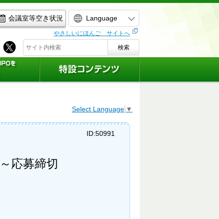
Language
会議室等空き状況
やさしいにほんご サイトへ
検索
Select Language
▼
ID:50991
！～応募締切