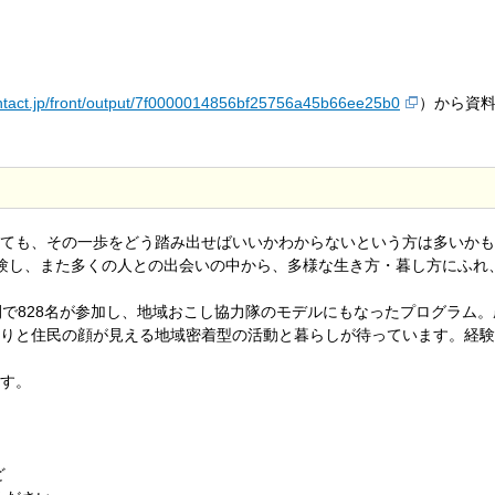
ntact.jp/front/output/7f0000014856bf25756a45b66ee25b0
）から資
ても、その一歩をどう踏み出せばいいかわからないという方は多いかも
験し、また多くの人との出会いの中から、多様な生き方・暮し方にふれ
間で828名が参加し、地域おこし協力隊のモデルにもなったプログラム
りと住民の顔が見える地域密着型の活動と暮らしが待っています。経験
す。
ど