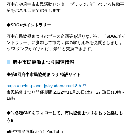
府中市や府中市市民活動センター プラッツが行っている協働事
業をパネル展示で紹介します!
◆SDGsポイントラリー
府中市民協働まつりのブース企画等を巡りながら、「SDGsポイ
ントラリー」に参加して市内団体の取り組みを見聞きしましょ
う!スタンプが貯まれば、景品と交換できます。
府中市民協働まつり関連情報
◆第8回府中市民協働まつり 特設サイト
https://fuchu-planet.jp/kyodomatsuri-8th
市民協働まつり開催期間:2022年11月26日(土)・27日(日)10時～
16時
◆＼各種SNSをフォローして、市民協働まつりをもっと楽しも
う!/
■府中市民協働まつりYouTube