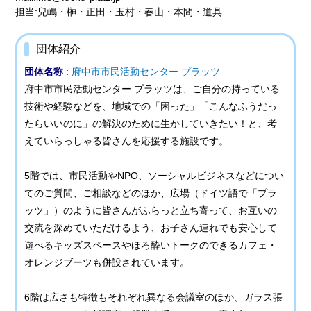
担当:兒嶋・榊・正田・玉村・春山・本間・道具
団体紹介
団体名称
:
府中市市民活動センター プラッツ
府中市市民活動センター プラッツは、ご自分の持っている
技術や経験などを、地域での「困った」「こんなふうだっ
たらいいのに」の解決のために生かしていきたい！と、考
えていらっしゃる皆さんを応援する施設です。
5階では、市民活動やNPO、ソーシャルビジネスなどについ
てのご質問、ご相談などのほか、広場（ドイツ語で「プラ
ッツ」）のように皆さんがふらっと立ち寄って、お互いの
交流を深めていただけるよう、お子さん連れでも安心して
遊べるキッズスペースやほろ酔いトークのできるカフェ・
オレンジブーツも併設されています。
6階は広さも特徴もそれぞれ異なる会議室のほか、ガラス張