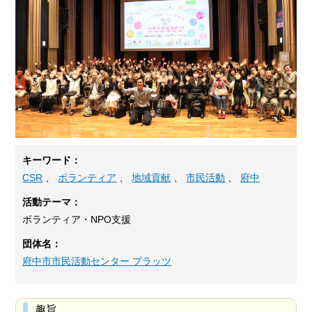
キーワード：
CSR
、
ボランティア
、
地域貢献
、
市民活動
、
府中
活動テーマ：
ボランティア・NPO支援
団体名：
府中市市民活動センター プラッツ
趣旨