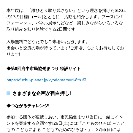
本年度は、「誰ひとり取り残さない」という理念を掲げたSDGs
の17の目標(ゴール)とともに、活動を紹介します。ブースにパ
フォーマンス、パネル展示などなど…楽しみながらいろいろな
取り組みを知り体験できる2日間です!
入場無料でどなたでもご来場いただけます。
出会いと交流の場が待っています!ご来場、心よりお待ちしてお
ります!
◆第8回府中市民協働まつり 特設サイト
https://fuchu-planet.jp/kyodomatsuri-8th
さまざまな企画が目白押し!
◆つながるチャレンジ!
参加する団体が連携しあい、市民協働まつり当日に一緒にイベ
ントを実施する企画です!26日(土)には「こどものひろば ～こど
もの こどもによる こどものためのひろば～」、27日(日)には