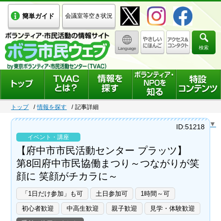
簡単ガイド
会議室等空き状況
検索
トップ
情報を探す
記事詳細
Select Language
▼
ID:51218
イベント・講座
【府中市市民活動センター プラッツ】
第8回府中市民協働まつり～つながりが笑
顔に 笑顔がチカラに～
「1日だけ参加」も可
土日参加可
1時間～可
初心者歓迎
中高生歓迎
親子歓迎
見学・体験歓迎