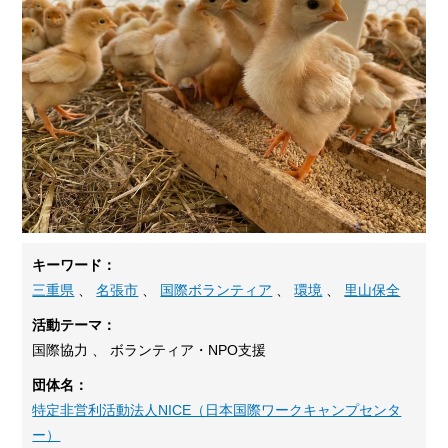
キーワード：
三重県
、
名張市
、
国際ボランティア
、
環境
、
里山保全
活動テーマ：
国際協力 、 ボランティア・NPO支援
団体名：
特定非営利活動法人NICE（日本国際ワークキャンプセンタ
ー）