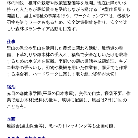
林の間伐、椎茸の栽培や散策道整備等を展開。現在は障がいを
持った人たちが最低賃金を受給しながら働ける「A型作業所」も
開設し、里山×福祉の事業を行う。ワークキャンプ中は、機械や
刃物を使うワークもあるため、安全対策指針を作り、安全で楽
しい森林ボランティア活動を目指す。
仕事
里山の保全や里山を活用した農業に関わる活動。散策道の整
備、下草刈りや雑木林の手入れ、福島で安全なしいたけを栽培
するためのホダ木を運搬。平飼いの鶏の世話や成鶏処理、キノ
コ栽培の手伝いも。刃物や機械を用いた作業有、雨天でも作業
する場合有。ハードワークに楽しく取り組む姿勢が大切!
宿泊
赤目の森健康学園(平屋の日本家屋)。交代で自炊。寝袋不要。作
業で運ぶ木材(燃料)の量や、環境に配慮し、風呂は2日に1回の
ことも有。
企画
座談会(里山保全等)、滝へのトレッキング等も企画可能。