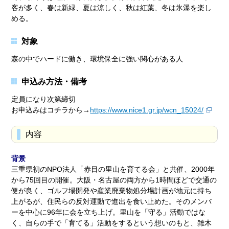
客が多く、春は新緑、夏は涼しく、秋は紅葉、冬は氷瀑を楽し
める。
対象
森の中でハードに働き、環境保全に強い関心がある人
申込み方法・備考
定員になり次第締切
お申込みはコチラから→
https://www.nice1.gr.jp/wcn_15024/
内容
背景
三重県初のNPO法人「赤目の里山を育てる会」と共催、2000年
から75回目の開催。大阪・名古屋の両方から1時間ほどで交通の
便が良く、ゴルフ場開発や産業廃棄物処分場計画が地元に持ち
上がるが、住民らの反対運動で進出を食い止めた。そのメンバ
ーを中心に96年に会を立ち上げ。里山を「守る」活動ではな
く、自らの手で「育てる」活動をするという想いのもと、雑木