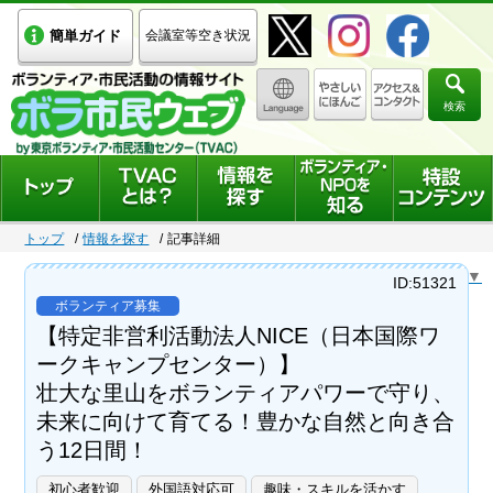
簡単ガイド
会議室等空き状況
検索
トップ
情報を探す
記事詳細
Select Language
▼
ID:51321
ボランティア募集
【特定非営利活動法人NICE（日本国際ワ
ークキャンプセンター）】
壮大な里山をボランティアパワーで守り、
未来に向けて育てる！豊かな自然と向き合
う12日間！
初心者歓迎
外国語対応可
趣味・スキルを活かす