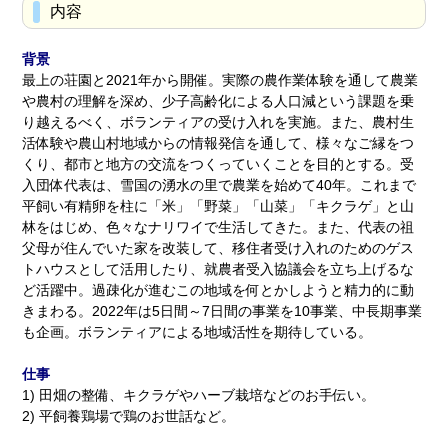
内容
背景
最上の荘園と2021年から開催。実際の農作業体験を通して農業
や農村の理解を深め、少子高齢化による人口減という課題を乗
り越えるべく、ボランティアの受け入れを実施。また、農村生
活体験や農山村地域からの情報発信を通して、様々なご縁をつ
くり、都市と地方の交流をつくっていくことを目的とする。受
入団体代表は、雪国の湧水の里で農業を始めて40年。これまで
平飼い有精卵を柱に「米」「野菜」「山菜」「キクラゲ」と山
林をはじめ、色々なナリワイで生活してきた。また、代表の祖
父母が住んでいた家を改装して、移住者受け入れのためのゲス
トハウスとして活用したり、就農者受入協議会を立ち上げるな
ど活躍中。過疎化が進むこの地域を何とかしようと精力的に動
きまわる。2022年は5日間～7日間の事業を10事業、中長期事業
も企画。ボランティアによる地域活性を期待している。
仕事
1) 田畑の整備、キクラゲやハーブ栽培などのお手伝い。
2) 平飼養鶏場で鶏のお世話など。