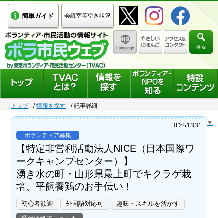
簡単ガイド
会議室等空き状況
検索
トップ
情報を探す
記事詳細
Select Language
▼
ID:51331
ボランティア募集
【特定非営利活動法人NICE（日本国際ワ
ークキャンプセンター）】
湧き水の町・山形県最上町でキクラゲ栽
培、平飼養鶏のお手伝い！
初心者歓迎
外国語対応可
趣味・スキルを活かす