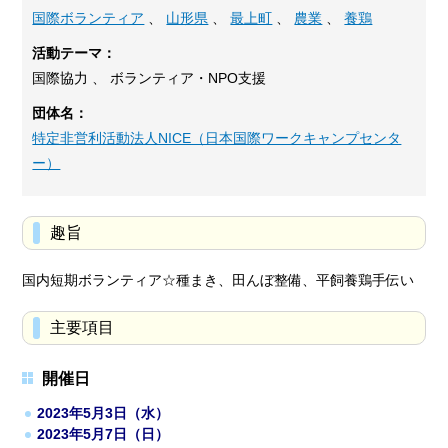
国際ボランティア
、
山形県
、
最上町
、
農業
、
養鶏
活動テーマ：
国際協力 、 ボランティア・NPO支援
団体名：
特定非営利活動法人NICE（日本国際ワークキャンプセンタ
ー）
趣旨
国内短期ボランティア☆種まき、田んぼ整備、平飼養鶏手伝い
主要項目
開催日
2023年5月3日（水）
2023年5月7日（日）