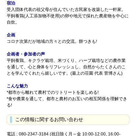
宿泊
受入団体代表の祖父母が住んでいた古民家を改築した一軒家。
平飼養鶏(人工添加物不使用)の卵や地元で採れた農産物を中心に
自炊。
企画
コロナ次第だが地域の方々との交流。餅つきも!
企画者・参加者の声
平飼養鶏、キクラゲ栽培、米づくり、ハーブ栽培などの農作業
を通して、心と身体をリフレッシュし、自然からたくさんのこ
とを学んでくれたら嬉しいです。(最上の荘園 代表 菅博さん)
こんな魅力
*都市から離れて農村でのリトリートを楽しめる!
*食や農業を通して、都市と農村のお互いの相互関係を理解でき
る!
この情報に関するお問い合わせ
電話 : 080-2347-3184 (祝日除く月～金 10:00-12:00, 16:00-