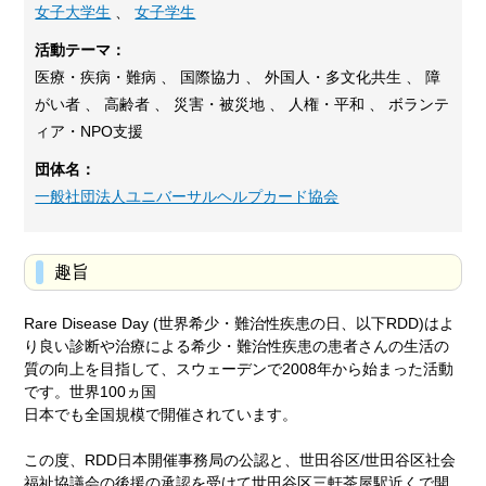
女子大学生
、
女子学生
活動テーマ：
医療・疾病・難病 、 国際協力 、 外国人・多文化共生 、 障
がい者 、 高齢者 、 災害・被災地 、 人権・平和 、 ボランテ
ィア・NPO支援
団体名：
一般社団法人ユニバーサルヘルプカード協会
趣旨
Rare Disease Day (世界希少・難治性疾患の日、以下RDD)はよ
り良い診断や治療による希少・難治性疾患の患者さんの生活の
質の向上を目指して、スウェーデンで2008年から始まった活動
です。世界100ヵ国
日本でも全国規模で開催されています。
この度、RDD日本開催事務局の公認と、世田谷区/世田谷区社会
福祉協議会の後援の承認を受けて世田谷区三軒茶屋駅近くで開