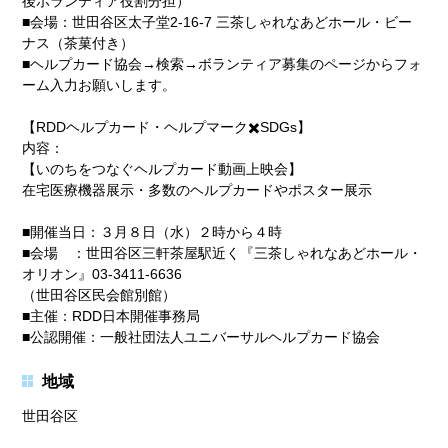
後ボランティア役割分担）
■会場：世田谷区太子堂2-16-7 三茶しゃれなあどホール・ビー
ナス（茶菓付き）
■ヘルプカード協会→検索→ボランティア募集のページからフォ
ーム入力お願いします。
【RDDヘルプカード・ヘルプマーク✖️SDGs】
内容：
【いのちをつなぐヘルプカード動画上映会】
在宅医療機器展示・多数のヘルプカードやポスター展示
■開催当日：３月８日（水）２時から４時
■会場 ：世田谷区三軒茶屋駅近く『三茶しゃれなあどホール・
オリオン』03-3411-6636
（世田谷区民会館別館）
■主催：RDD日本開催事務局
■公認開催：一般社団法人ユニバーサルヘルプカード協会
地域
世田谷区