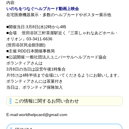
内容:
いのちをつなぐヘルプカード動画上映会
在宅医療機器展示・多数のヘルプカードやポスター展示他
■開催当日:3月8日(水)2時から4時
■会場 :世田谷区三軒茶屋駅近く『三茶しゃれなあどホール・
オリオン』03-3411-6636
(世田谷区民会館別館)
■主催:RDD日本開催事務局
■公認開催:一般社団法人ユニバーサルヘルプカード協会
ボランティアさんは
3月8日の当日は設営午後1時集合
片付けは4時半頃まで会場にいてくださるようにお願いします。
ボランティアさんには茶菓付き
当日は、ボランティア保険加入
この情報に関するお問い合わせ
E-mail:worldhelpcard@gmail.com