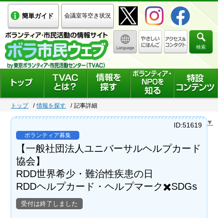
簡単ガイド
会議室等空き状況
検索
トップ
情報を探す
記事詳細
Select Language
▼
ID:51619
ボランティア募集
【一般社団法人ユニバーサルヘルプカード
協会】
RDD世界希少・難治性疾患の日
RDDヘルプカード・ヘルプマーク✖️SDGs
受付は終了しました