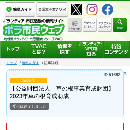
簡単ガイド
会議室等空き状況
検索
トップ
情報を探す
記事詳細
Select Language
▼
ID:51682
助成金等
【公益財団法人 草の根事業育成財団】
2023年草の根育成助成
受付は終了しました