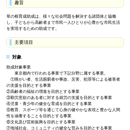
趣旨
草の根育成助成は、様々な社会問題を解決する諸団体と協働
し、子どもから高齢者まで市民一人ひとりが心豊かな市民生活
を実現するための助成です。
主要項目
対象
助成対象事業
東京都内で行われる事業で下記分野に属する事業。
①障がい者、生活困窮者や事故、災害、犯罪等による被害者
の支援を目的とする事業
②高齢者の福祉の増進を目的とする事業
③勤労意欲のある者に対する就労の支援を目的とする事業
④児童・青少年の健全な育成を目的とする事業
⑤教育、スポーツ等を通じて心身の健やかな表現と豊かな人間
性を涵養することを目的とする事業
⑥文化及び芸術振興を目的とする事業
⑦地域社会、コミュニティの健全な営みを目的とする事業