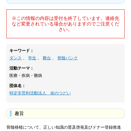
※この情報の内容は受付を終了しています。連絡先
など変更されている場合がありますのでご注意くだ
さい。
キーワード：
ダンス
、
学生
、
舞台
、
骨髄バンク
活動テーマ：
医療・疾病・難病
団体名：
特定非営利活動法人 命のつどい
趣旨
骨髄移植について、正しい知識の普及啓発及びドナー登録推進