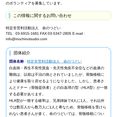
のボランティアを募集しています。
この情報に関するお問い合わせ
特定非営利活動法人 命のつどい
TEL : 03-6915-1681 FAX:03-5347-2805 E-mail :
info@inochinotsudoi.com
団体紹介
団体名称
:
特定非営利活動法人 命のつどい
白血病・再生不良性貧血・先天性免疫不全症などの血液の
難病は、以前は不治の病とされていましたが、骨髄移植に
より健康を取り戻せるようになりました。しかし、患者さ
んとドナー（骨髄提供者）との白血球の型（HLA型）が一致
する必要があります。
HLA型が一致する確率は、兄弟姉妹で4人に1人。それ以外
では数百人から数万人に1人と希なため、骨髄移植を受けら
れない患者さんが多く、命のつどいでは、骨髄移植につい