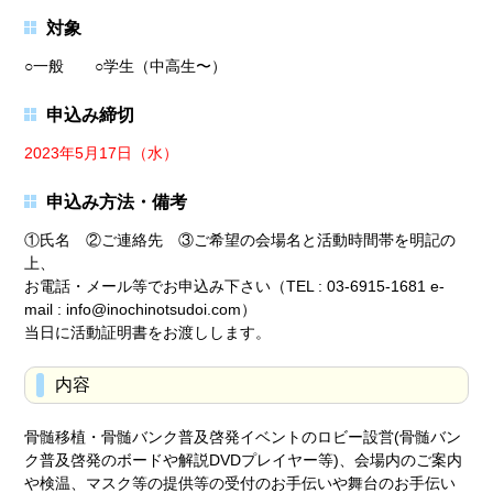
対象
○一般 ○学生（中高生〜）
申込み締切
2023年5月17日（水）
申込み方法・備考
①氏名 ②ご連絡先 ③ご希望の会場名と活動時間帯を明記の
上、
お電話・メール等でお申込み下さい（TEL : 03-6915-1681 e-
mail : info@inochinotsudoi.com）
当日に活動証明書をお渡しします。
内容
骨髄移植・骨髄バンク普及啓発イベントのロビー設営(骨髄バン
ク普及啓発のボードや解説DVDプレイヤー等)、会場内のご案内
や検温、マスク等の提供等の受付のお手伝いや舞台のお手伝い