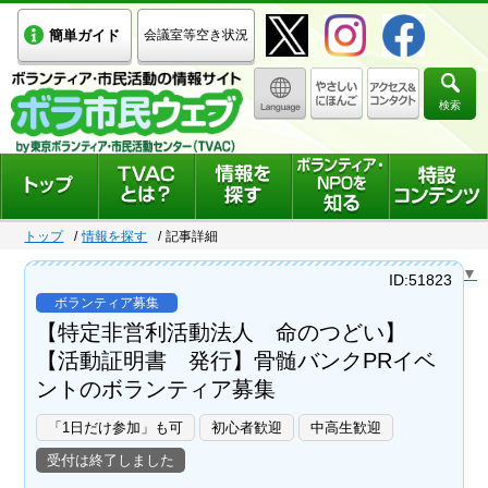
簡単ガイド
会議室等空き状況
検索
トップ
情報を探す
記事詳細
Select Language
▼
ID:51823
ボランティア募集
【特定非営利活動法人 命のつどい】
【活動証明書 発行】骨髄バンクPRイベ
ントのボランティア募集
「1日だけ参加」も可
初心者歓迎
中高生歓迎
受付は終了しました