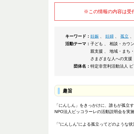
※この情報の内容は受
キーワード：
妊娠
、
妊婦
、
孤立
活動テーマ：
子ども 、 相談・カウン
親支援 、 地域・まち
さまざまな人への支援
団体名：
特定非営利活動法人 
趣旨
「にんしん」をきっかけに、誰もが孤立す
NPO法人ピッコラーレの活動説明会を実
「”にんしん”による孤立ってどのような