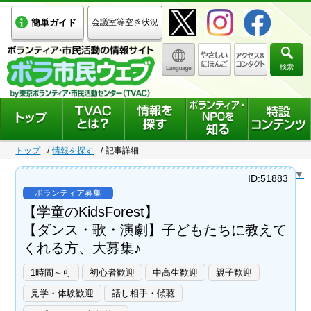
簡単ガイド
会議室等空き状況
検索
トップ
情報を探す
記事詳細
Select Language
▼
ID:51883
ボランティア募集
【学童のKidsForest】
【ダンス・歌・演劇】子どもたちに教えて
くれる方、大募集♪
1時間～可
初心者歓迎
中高生歓迎
親子歓迎
見学・体験歓迎
話し相手・傾聴