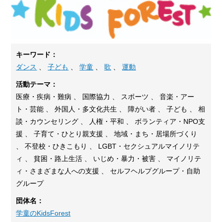
キーワード：
ダンス
、
子ども
、
学童
、
歌
、
運動
活動テーマ：
医療・疾病・難病 、 国際協力 、 スポーツ 、 音楽・アー
ト・芸能 、 外国人・多文化共生 、 障がい者 、 子ども 、 相
談・カウンセリング 、 人権・平和 、 ボランティア・NPO支
援 、 子育て・ひとり親支援 、 地域・まち・居場所づくり
、 不登校・ひきこもり 、 LGBT・セクシュアルマイノリテ
ィ 、 貧困・路上生活 、 いじめ・暴力・被害 、 マイノリテ
ィ・さまざまな人への支援 、 セルフヘルプグループ・自助
グループ
団体名：
学童のKidsForest