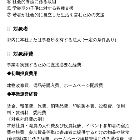
⑤ 社会的養護に係る取組
⑥ 学齢期の子供に対する各種支援
⑦ 若者が社会的に自立した生活を営むための支援
対象者
都内に本社または事務所を有する法人 (一定の条件あり)
対象経費
事業を実施するために直接必要な経費
◆初期投資費用
建物改修費、備品等購入費、ホームページ開設費
◆事業運営経費
賃金、報償費、旅費、消耗品費、印刷製本費、役務費、使用
料・賃借料、委託費
〔対象外経費の例〕
常勤社員・職員の人件費及び役員報酬、イベント参加者の宿泊
費や旅費、参加賞品等単に参加者に提供するだけの物品や飲食
(食材料)等に係る経費、ホームページ維持管理に係る通信費、現