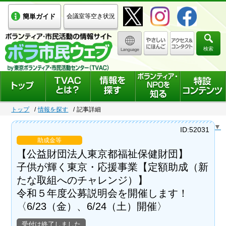
簡単ガイド
会議室等空き状況
検索
トップ
情報を探す
記事詳細
Select Language
▼
ID:52031
助成金等
【公益財団法人東京都福祉保健財団】
子供が輝く東京・応援事業【定額助成（新
たな取組へのチャレンジ）】
令和５年度公募説明会を開催します！
〈6/23（金）、6/24（土）開催〉
受付は終了しました