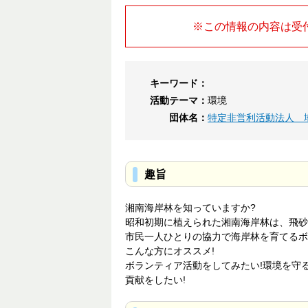
※この情報の内容は受
キーワード：
活動テーマ：
環境
団体名：
特定非営利活動法人 
趣旨
湘南海岸林を知っていますか?
昭和初期に植えられた湘南海岸林は、飛砂
市民一人ひとりの協力で海岸林を育てるボ
こんな方にオススメ!
ボランティア活動をしてみたい!環境を守
貢献をしたい!