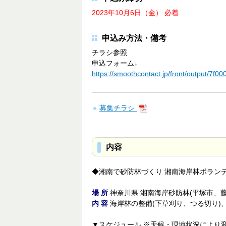
2023年10月6日（金） 必着
申込み方法・備考
チラシ参照
申込フォーム↓
https://smoothcontact.jp/front/output/
募集チラシ
内容
◆湘南で砂防林づくり 湘南海岸林ボラン
場 所
神奈川県 湘南海岸砂防林(平塚市、
内 容
海岸林の整備(下草刈り、つる切り)、
▼スケジュール ※天候・現地状況により