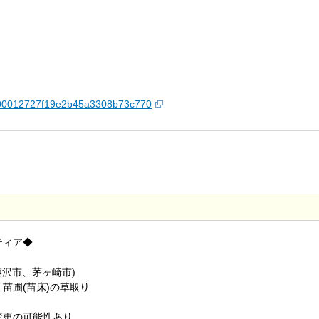
7f0000012727f19e2b45a3308b73c770
ティア◆
藤沢市、茅ヶ崎市)
苗圃(苗床)の草取り
変更の可能性あり。