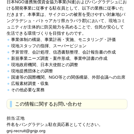
日本NGO連携無償資金協力事業(N連)およびバングラデシュにお
ける開発事業に従事する駐在員として、以下の業務に従事いた
だきます。本事業は、サイクロンの被害を受けやすい対象地(バ
ングラデシュ・パトゥアカリ県カラパラ郡)において、現地コミ
ュニティが主体的に防災能力を高めることで、住民が安心して
生活できる環境づくりを目指すものです。
事業体制の構築、事業計画・実施、モニタリング・評価
現地スタッフの指揮、スーパービジョン
予算管理、会計処理、信憑書類整理、会計報告書の作成
新規事業ニーズ調査・案件形成、事業申請書の作成
現地政府機関、日本大使館との調整
現地提携団体との調整
国連等の国際機関、NGO等との関係構築、外部会議への出席
広報素材調査・収集
その他必要な業務
この情報に関するお問い合わせ
担当:正地
件名をバングラデシュ駐在員応募としてください。
gnj-recruit@gnjp.org