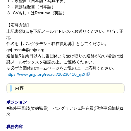
１．履歴書（日本語・写真不要）
２．職務経歴書（日本語）
３. CVもしくはResume（英語）
【応募方法】
上記書類3点を下記メールアドレスへお送りください。担当：正
地
件名を【バングラデシュ駐在員応募】としてください。
gnj-recruit@gnjp.org
送信後5営業日以内に当団体より受け取りの連絡がない場合は迷
惑メールボックスを確認の上、ご連絡ください。
※必ず当団体のホームページをご覧の上、ご応募ください。
https://www.gnjp.org/recruit/20230410_iij2/
内容
ポジション
■海外事業部(契約職員) バングラデシュ駐在員(現地事業統括)1
名
職務内容