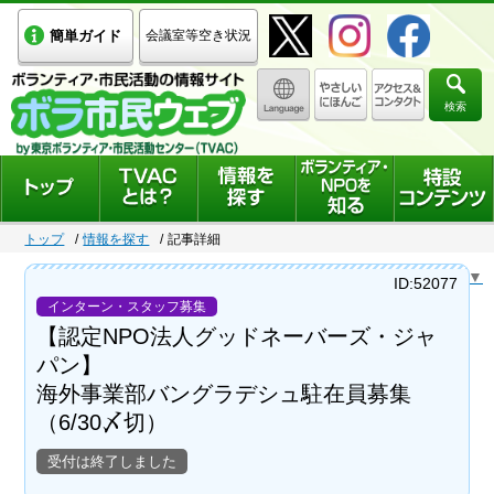
簡単ガイド
会議室等空き状況
検索
トップ
情報を探す
記事詳細
Select Language
▼
ID:52077
インターン・スタッフ募集
【認定NPO法人グッドネーバーズ・ジャ
パン】
海外事業部バングラデシュ駐在員募集
（6/30〆切）
受付は終了しました