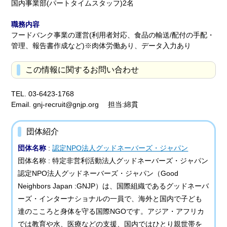
国内事業部(パートタイムスタッフ)2名
職務内容
フードバンク事業の運営(利用者対応、食品の輸送/配付の手配・
管理、報告書作成など)※肉体労働あり、データ入力あり
この情報に関するお問い合わせ
TEL. 03-6423-1768
Email. gnj-recruit@gnjp.org 担当:綿貫
団体紹介
団体名称
:
認定NPO法人グッドネーバーズ・ジャパン
団体名称 : 特定非営利活動法人グッドネーバーズ・ジャパン
認定NPO法人グッドネーバーズ・ジャパン（Good
Neighbors Japan :GNJP）は、国際組織であるグッドネーバ
ーズ・インターナショナルの一員で、海外と国内で子ども
達のこころと身体を守る国際NGOです。アジア・アフリカ
では教育や水、医療などの支援、国内ではひとり親世帯を