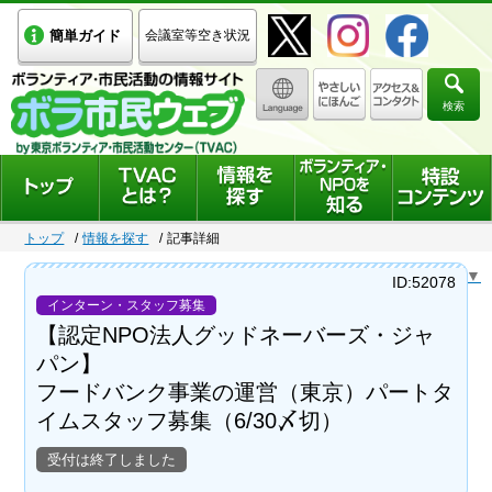
簡単ガイド
会議室等空き状況
検索
トップ
情報を探す
記事詳細
Select Language
▼
ID:52078
インターン・スタッフ募集
【認定NPO法人グッドネーバーズ・ジャ
パン】
フードバンク事業の運営（東京）パートタ
イムスタッフ募集（6/30〆切）
受付は終了しました