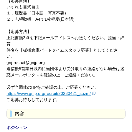
【応募書類】
いずれも書式自由
１．履歴書（日本語・写真不要）
２．志望動機 A4で1枚程度(日本語)
【応募方法】
上記書類2点を下記メールアドレスへお送りください。担当：綿
貫
件名を【板橋倉庫パートタイムスタッフ応募】としてくださ
い。
gnj-recruit@gnjp.org
送信後5営業日以内に当団体より受け取りの連絡がない場合は迷
惑メールボックスを確認の上、ご連絡ください。
必ず当団体のHPをご確認の上、ご応募ください。
https://www.gnjp.org/recruit/20230421_suzm/
ご応募お待ちしております。
内容
ポジション